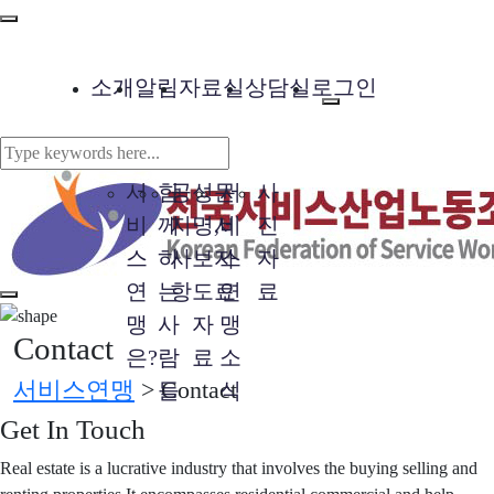
소개
알림
자료실
상담실
로그인
서
함
공
성
문
서
사
비
께
지
명,
서
비
진
스
하
사
보
자
스
자
연
는
항
도
료
연
료
맹
사
자
맹
Contact
은?
람
료
소
서비스연맹
>
Contact
들
식
Get In Touch
Real estate is a lucrative industry that involves the buying selling and