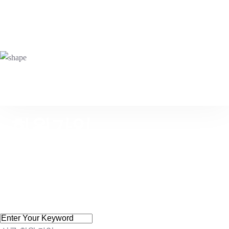
소
알
자료
상담
로
개
림
실
실
인
회원가입
>
회원가입
서비스연맹