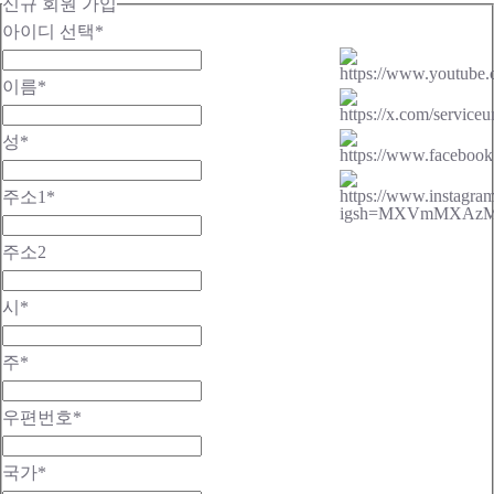
신규 회원 가입
아이디 선택
*
이름
*
성
*
주소1
*
주소2
시
*
주
*
우편번호
*
국가
*