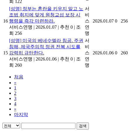
회 122
[성명] 정부는 혼란을 키우지 말고 노
서
조법 취지에 맞게 원청교섭 보장 시
비
16
행령을 즉각 마련하라.
스
2026.01.07
0
256
서비스연맹
|
2026.01.07
|
추천 0
|
조
연
회 256
맹
[성명] 미국의 베네수엘라 침공. 주권
서
침해, 제국주의적 정권 전복 시도를
비
15
강력히 규탄한다.
스
2026.01.06
0
260
서비스연맹
|
2026.01.06
|
추천 0
|
조
연
회 260
맹
처음
«
1
2
3
4
»
마지막
검색