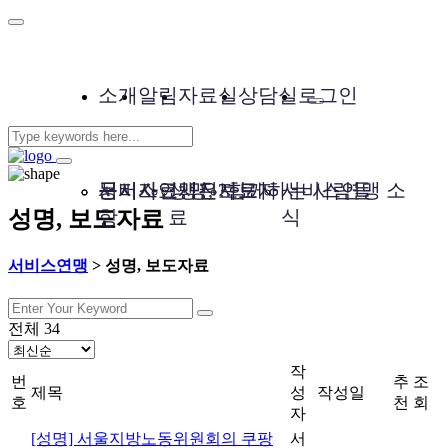
소개
알림
자료실
상담실
로그인
서비스연맹은?
공지사
문서자료
성명, 보도자
사진자료
함께하는 사람들
서비스연맹 소
성명, 보도자료
항
료
식
서비스연맹
>
성명, 보도자료
전체 34
작
번
추
조
제목
성
작성일
호
천
회
자
[성명] 서울지방노동위원회의 쿠팡
서