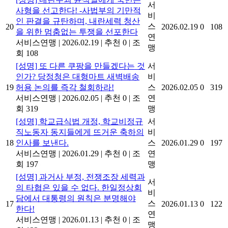
서
사형을 선고한다! -사법부의 기만적
비
인 판결을 규탄하며, 내란세력 청산
스
20
2026.02.19
0
108
을 위한 멈춤없는 투쟁을 선포한다
연
서비스연맹
|
2026.02.19
|
추천 0
|
조
맹
회 108
[성명] 또 다른 쿠팡을 만들겠다는 것
서
인가? 당정청은 대형마트 새벽배송
비
19
허용 논의를 즉각 철회하라!
스
2026.02.05
0
319
서비스연맹
|
2026.02.05
|
추천 0
|
조
연
회 319
맹
[성명] 학교급식법 개정, 학교비정규
서
직노동자 동지들에게 뜨거운 축하의
비
18
인사를 보낸다.
스
2026.01.29
0
197
서비스연맹
|
2026.01.29
|
추천 0
|
조
연
회 197
맹
[성명] 과거사 부정, 전쟁조장 세력과
서
의 타협은 있을 수 없다. 한일정상회
비
담에서 대통령의 원칙은 분명해야
스
17
2026.01.13
0
122
한다!
연
서비스연맹
|
2026.01.13
|
추천 0
|
조
맹