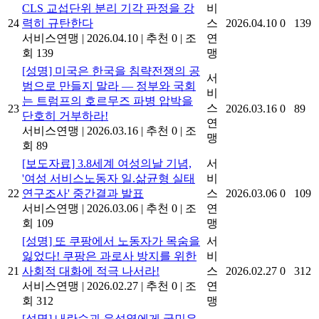
CLS 교섭단위 분리 기각 판정을 강
비
24
력히 규탄한다
스
2026.04.10
0
139
서비스연맹
|
2026.04.10
|
추천 0
|
조
연
회 139
맹
[성명] 미국은 한국을 침략전쟁의 공
서
범으로 만들지 말라 — 정부와 국회
비
는 트럼프의 호르무즈 파병 압박을
스
23
2026.03.16
0
89
단호히 거부하라!
연
서비스연맹
|
2026.03.16
|
추천 0
|
조
맹
회 89
[보도자료] 3.8세계 여성의날 기념,
서
'여성 서비스노동자 일.삶균형 실태
비
22
연구조사' 중간결과 발표
스
2026.03.06
0
109
서비스연맹
|
2026.03.06
|
추천 0
|
조
연
회 109
맹
[성명] 또 쿠팡에서 노동자가 목숨을
서
잃었다! 쿠팡은 과로사 방지를 위한
비
21
사회적 대화에 적극 나서라!
스
2026.02.27
0
312
서비스연맹
|
2026.02.27
|
추천 0
|
조
연
회 312
맹
[성명] 내란수괴 윤석열에게 국민은