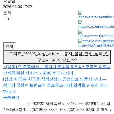
작성일
2026-03-06 17:02
조회
113
인쇄
보도자료_260306_여성_서비스노동자_일삶_균형_실태_연
구조사_결과_발표.pdf
«
[성명] 또 쿠팡에서 노동자가 목숨을 잃었다! 쿠팡은 과로사
방지를 위한 사회적 대화에 적극 나서라!
[성명] 미국은 한국을 침략전쟁의 공범으로 만들지 말라 —
정부와 국회는 트럼프의 호르무즈 파병 압박을 단호히 거부
하라!
»
목록보기
ㅤ ㅤ ㅤㅤ(우)03735 서울특별시 서대문구 경기대로 82 광
산빌딩 3층 Tel : (02) 2678-8830 | Fax : (02) 2678-0246 | 이메일 :