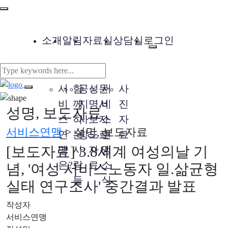
소개
알림
자료실
상담실
로그인
서
함
공
성
문
서
사
비
께
지
명,
서
비
진
성명, 보도자료
스
하
사
보
자
스
자
서비스연맹
>
성명, 보도자료
연
는
항
도
료
연
료
[보도자료] 3.8세계 여성의날 기
맹
사
자
맹
은?
람
료
소
념, '여성 서비스노동자 일.삶균형
들
식
실태 연구조사' 중간결과 발표
작성자
서비스연맹