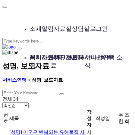
소개
알림
자료실
상담실
로그인
서비스연맹은?
공지사
문서자료
성명, 보도자
사진자료
함께하는 사람들
서비스연맹 소
성명, 보도자료
항
료
식
서비스연맹
>
성명, 보도자료
전체 34
작
번
추
조
제목
성
작성일
호
천
회
자
[성명] 미군은 반복되는 유해물질 사
서