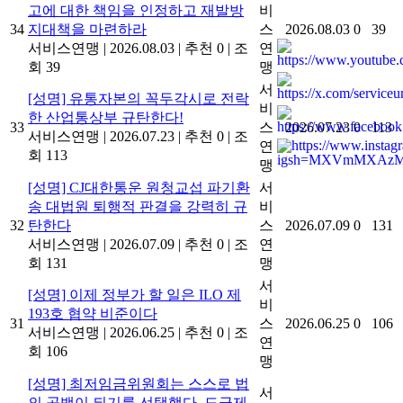
고에 대한 책임을 인정하고 재발방
비
34
지대책을 마련하라
스
2026.08.03
0
39
서비스연맹
|
2026.08.03
|
추천 0
|
조
연
회 39
맹
서
[성명] 유통자본의 꼭두각시로 전락
비
한 산업통상부 규탄한다!
33
스
2026.07.23
0
113
서비스연맹
|
2026.07.23
|
추천 0
|
조
연
회 113
맹
[성명] CJ대한통운 원청교섭 파기환
서
송 대법원 퇴행적 판결을 강력히 규
비
32
탄한다
스
2026.07.09
0
131
서비스연맹
|
2026.07.09
|
추천 0
|
조
연
회 131
맹
서
[성명] 이제 정부가 할 일은 ILO 제
비
193호 협약 비준이다
31
스
2026.06.25
0
106
서비스연맹
|
2026.06.25
|
추천 0
|
조
연
회 106
맹
[성명] 최저임금위원회는 스스로 법
서
의 공백이 되기를 선택했다. 도급제