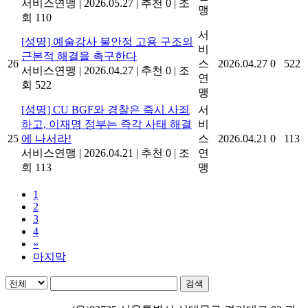
서비스연맹
|
2026.05.27
|
추천 0
|
조
맹
회 110
서
[성명] 예술강사 불안정 고용 구조의
비
근본적 해결을 촉구한다
26
스
2026.04.27
0
522
서비스연맹
|
2026.04.27
|
추천 0
|
조
연
회 522
맹
[성명] CU BGF와 경찰은 즉시 사죄
서
하고, 이재명 정부는 즉각 사태 해결
비
25
에 나서라!
스
2026.04.21
0
113
서비스연맹
|
2026.04.21
|
추천 0
|
조
연
회 113
맹
1
2
3
4
»
마지막
검색