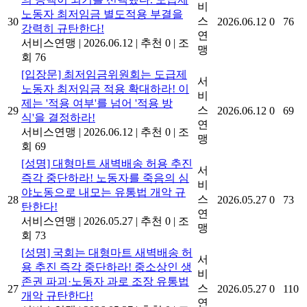
비
노동자 최저임금 별도적용 부결을
스
30
2026.06.12
0
76
강력히 규탄한다!
연
서비스연맹
|
2026.06.12
|
추천 0
|
조
맹
회 76
[입장문] 최저임금위원회는 도급제
서
노동자 최저임금 적용 확대하라! 이
비
제는 '적용 여부'를 넘어 '적용 방
스
29
2026.06.12
0
69
식'을 결정하라!
연
서비스연맹
|
2026.06.12
|
추천 0
|
조
맹
회 69
[성명] 대형마트 새벽배송 허용 추진
서
즉각 중단하라! 노동자를 죽음의 심
비
야노동으로 내모는 유통법 개악 규
스
28
2026.05.27
0
73
탄한다!
연
서비스연맹
|
2026.05.27
|
추천 0
|
조
맹
회 73
[성명] 국회는 대형마트 새벽배송 허
서
용 추진 즉각 중단하라! 중소상인 생
비
존권 파괴·노동자 과로 조장 유통법
스
27
2026.05.27
0
110
개악 규탄한다!
연