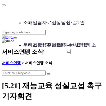
소개
알림
자료실
상담실
로그인
서비스연맹은?
공지사
문서자료
성명, 보도자
사진자료
함께하는 사람들
서비스연맹 소
서비스연맹 소식
항
료
식
서비스연맹
>
서비스연맹 소식
[5.21] 재능교육 성실교섭 촉구
기자회견