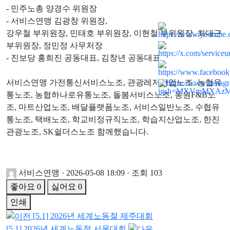
- 민주노총 양경수 위원장
- 서비스연맹 김광창 위원장,
강우철 부위원장, 민태호 부위원장, 이현철 부위원장, 최대근
부위원장, 정민정 사무처장
- 진보당 홍희진 공동대표, 김창년 공동대표
서비스연맹 가전통신서비스노조, 관광레저산업노조, 농협유
통노조, 농협하나로유통노조, 돌봄서비스노조, 동원F&B노
조, 마트산업노조, 배달플랫폼노조, 서비스일반노조, 수협유
통노조, 택배노조, 학교비정규직노조, 학습지산업노조, 한진
관광노조, SK쉴더스노조 함께했습니다.
서비스연맹
·
2026-05-08 18:09
·
조회 103
좋아요
0
싫어요
0
인쇄
[5.1] 2026년 세계노동절 제주대회
[5.1] 2026년 세계노동절 서울대회