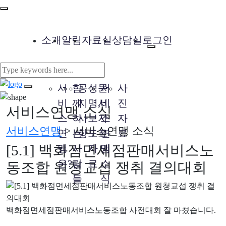
소개
알림
자료실
상담실
로그인
서
함
공
성
문
서
사
비
께
지
명,
서
비
진
서비스연맹 소식
스
하
사
보
자
스
자
서비스연맹
>
서비스연맹 소식
연
는
항
도
료
연
료
[5.1] 백화점면세점판매서비스노
맹
사
자
맹
은?
람
료
소
동조합 원청교섭 쟁취 결의대회
들
식
백화점면세점판매서비스노동조합 사전대회 잘 마쳤습니다.