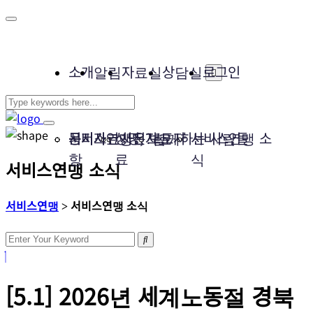
소개
알림
자료실
상담실
로그인
서비스연맹은?
공지사
문서자료
성명, 보도자
사진자료
함께하는 사람들
서비스연맹 소
항
료
식
서비스연맹 소식
서비스연맹
>
서비스연맹 소식
[5.1] 2026년 세계노동절 경북