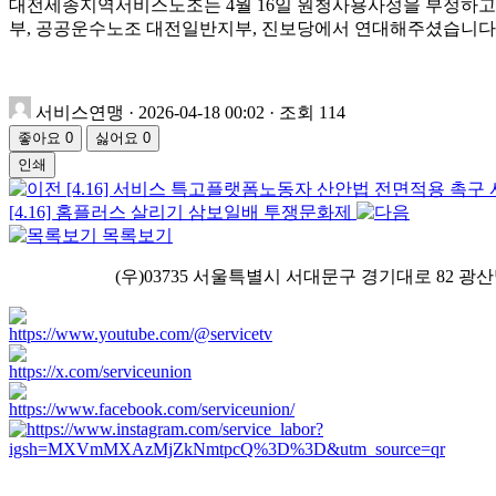
대전세종지역서비스노조는 4월 16일 원청사용사성을 부정하고
부, 공공운수노조 대전일반지부, 진보당에서 연대해주셨습니다.
서비스연맹
·
2026-04-18 00:02
·
조회 114
좋아요
0
싫어요
0
인쇄
[4.16] 서비스 특고플랫폼노동자 산안법 전면적용 촉
[4.16] 홈플러스 살리기 삼보일배 투쟁문화제
목록보기
ㅤ ㅤ ㅤㅤ(우)03735 서울특별시 서대문구 경기대로 82 광산빌딩 3층 Tel : (0