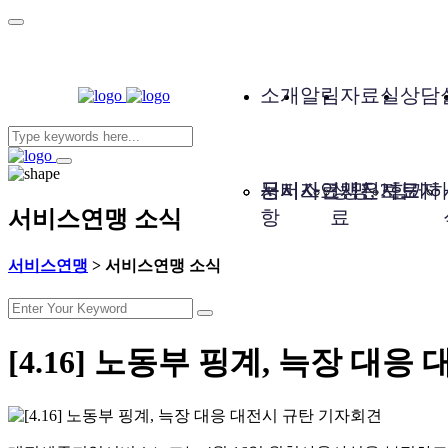
소개
알림
자료실
상담
서비스연맹은?
공지사
문서자료
성명, 보도자
사진자료
함께하
서비스연맹 소식
항
료
서비스연맹
>
서비스연맹 소식
[4.16] 노동부 핑계, 늑장 대