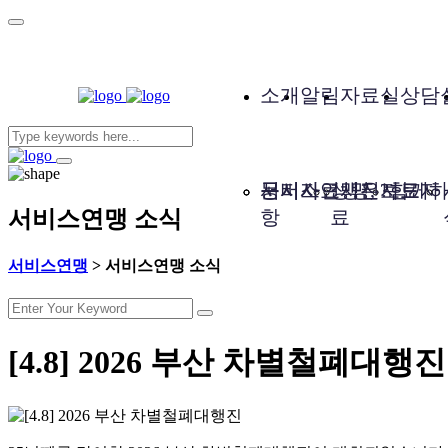
소개
알림
자료실
상담
서비스연맹은?
공지사
문서자료
성명, 보도자
사진자료
함께하
서비스연맹 소식
항
료
서비스연맹
>
서비스연맹 소식
[4.8] 2026 부산 차별철폐대행진