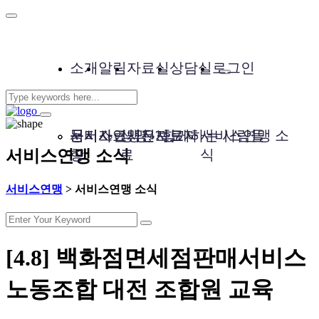
소개
알림
자료실
상담실
로그인
서비스연맹은?
공지사
문서자료
성명, 보도자
사진자료
함께하는 사람들
서비스연맹 소
서비스연맹 소식
항
료
식
서비스연맹
>
서비스연맹 소식
[4.8] 백화점면세점판매서비스
노동조합 대전 조합원 교육