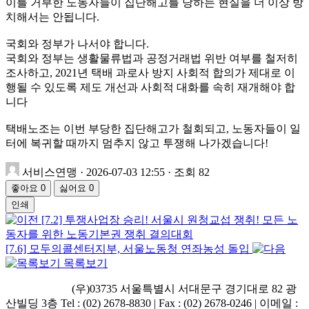
이를 거부한 노동자들이 집단해고를 당하는 현실을 더 이상 방
치해서는 안됩니다.
국회와 정부가 나서야 합니다.
국회와 정부는 생활물류법과 공정거래법 위반 여부를 철저히
조사하고, 2021년 택배 과로사 방지 사회적 합의가 제대로 이
행될 수 있도록 제도 개선과 사회적 대화를 속히 재개해야 합
니다
택배노조는 이번 부당한 집단해고가 철회되고, 노동자들이 일
터에 복귀할 때까지 멈추지 않고 투쟁해 나가겠습니다!
서비스연맹
·
2026-07-03 12:55
·
조회 82
좋아요
0
싫어요
0
인쇄
[7.2] 투쟁사업장 승리! 서울시 원청교섭 쟁취! 모든 노
동자를 위한 노동기본권 쟁취 결의대회
[7.6] 모두의콜센터지부, 서울노동청 연좌농성 돌입
목록보기
ㅤ ㅤ ㅤㅤ(우)03735 서울특별시 서대문구 경기대로 82 광
산빌딩 3층 Tel : (02) 2678-8830 | Fax : (02) 2678-0246 | 이메일 :