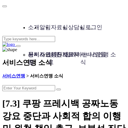
소개
알림
자료실
상담실
로그인
서비스연맹은?
공지사
문서자료
성명, 보도자
사진자료
함께하는 사람들
서비스연맹 소
서비스연맹 소식
항
료
식
서비스연맹
>
서비스연맹 소식
[7.3] 쿠팡 프레시백 공짜노동
강요 중단과 사회적 합의 이행