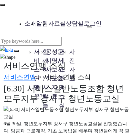
소개
알림
자료실
상담실
로그인
서
함
공
성
문
서
사
비
께
지
명,
서
비
진
서비스연맹 소식
스
하
사
보
자
스
자
서비스연맹
>
서비스연맹 소식
연
는
항
도
료
연
료
[6.30] 서비스일반노동조합 청년
맹
사
자
맹
은?
람
료
소
모두지부 강서구 청년노동교실
들
식
6월 30일, 청년모두지부 강서구 청년노동교실을 진행했습니
다. 임금과 근로계약, 기초 노동법을 배우며 청년들에게 꼭 필