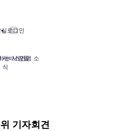
담실
로그인
자
하는 사람들
서비스연맹 소
식
대책위 기자회견