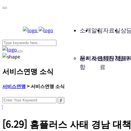
소개
알림
자료실
상
서비스연맹은?
공지사
문서자료
성명, 보도
사진자료
함께
항
료
서비스연맹 소식
서비스연맹
>
서비스연맹 소식
[6.29] 홈플러스 사태 경남 