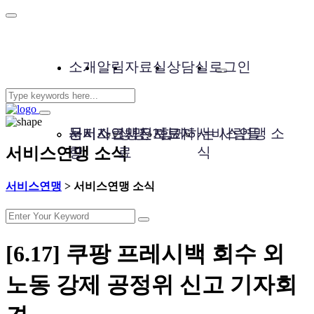
소개
알림
자료실
상담실
로그인
서비스연맹은?
공지사
문서자료
성명, 보도자
사진자료
함께하는 사람들
서비스연맹 소
서비스연맹 소식
항
료
식
서비스연맹
>
서비스연맹 소식
[6.17] 쿠팡 프레시백 회수 외
노동 강제 공정위 신고 기자회