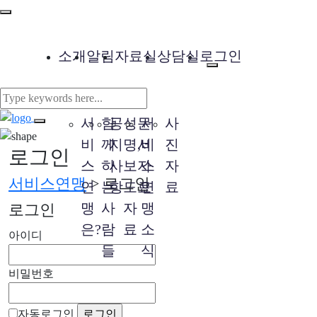
소개
알림
자료실
상담실
로그인
서
함
공
성
문
서
사
비
께
지
명,
서
비
진
로그인
스
하
사
보
자
스
자
서비스연맹
>
로그인
연
는
항
도
료
연
료
맹
사
자
맹
로그인
은?
람
료
소
아이디
들
식
비밀번호
자동로그인