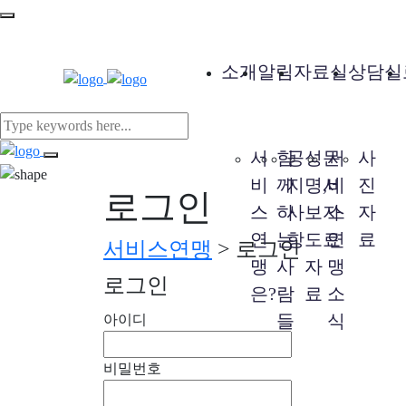
소개
알림
자료실
상담실
서
함
공
성
문
서
사
비
께
지
명,
서
비
진
로그인
스
하
사
보
자
스
자
연
는
항
도
료
연
료
서비스연맹
>
로그인
맹
사
자
맹
로그인
은?
람
료
소
들
식
아이디
비밀번호