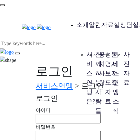
소개
알림
자료실
상담실
서
함
공
성
문
서
사
비
께
지
명,
서
비
진
로그인
스
하
사
보
자
스
자
연
는
항
도
료
연
료
서비스연맹
>
로그인
맹
사
자
맹
로그인
은?
람
료
소
들
식
아이디
비밀번호